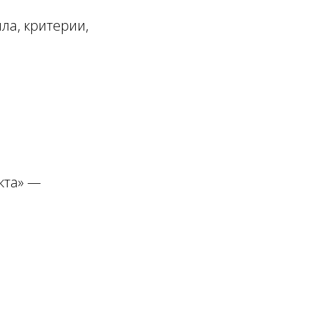
ла, критерии,
кта» —