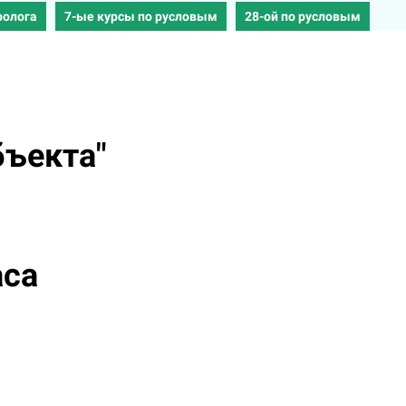
ролога
7-ые курсы по русловым
28-ой по русловым
бъекта"
аса