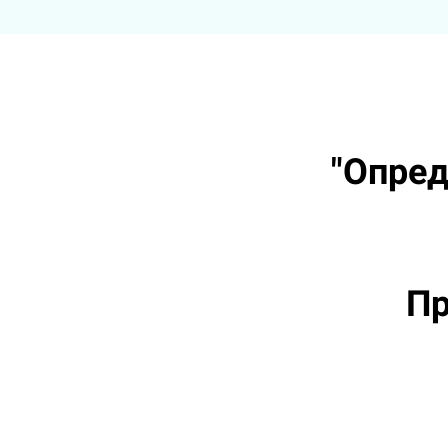
"Опред
Пр