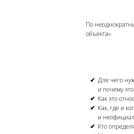
По неоднократны
объекта».
Для чего нуж
и почему эт
Как это отно
Как, где и к
и неофициал
Кто определя